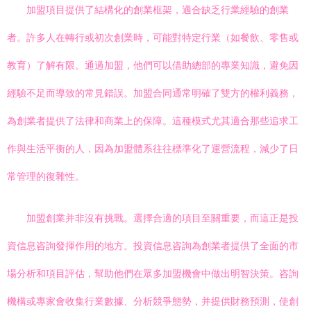
加盟項目提供了結構化的創業框架，適合缺乏行業經驗的創業
者。許多人在轉行或初次創業時，可能對特定行業（如餐飲、零售或
教育）了解有限。通過加盟，他們可以借助總部的專業知識，避免因
經驗不足而導致的常見錯誤。加盟合同通常明確了雙方的權利義務，
為創業者提供了法律和商業上的保障。這種模式尤其適合那些追求工
作與生活平衡的人，因為加盟體系往往標準化了運營流程，減少了日
常管理的復雜性。
加盟創業并非沒有挑戰。選擇合適的項目至關重要，而這正是投
資信息咨詢發揮作用的地方。投資信息咨詢為創業者提供了全面的市
場分析和項目評估，幫助他們在眾多加盟機會中做出明智決策。咨詢
機構或專家會收集行業數據、分析競爭態勢，并提供財務預測，使創