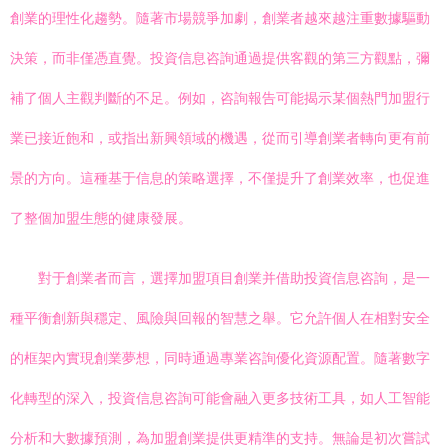
創業的理性化趨勢。隨著市場競爭加劇，創業者越來越注重數據驅動
決策，而非僅憑直覺。投資信息咨詢通過提供客觀的第三方觀點，彌
補了個人主觀判斷的不足。例如，咨詢報告可能揭示某個熱門加盟行
業已接近飽和，或指出新興領域的機遇，從而引導創業者轉向更有前
景的方向。這種基于信息的策略選擇，不僅提升了創業效率，也促進
了整個加盟生態的健康發展。
對于創業者而言，選擇加盟項目創業并借助投資信息咨詢，是一
種平衡創新與穩定、風險與回報的智慧之舉。它允許個人在相對安全
的框架內實現創業夢想，同時通過專業咨詢優化資源配置。隨著數字
化轉型的深入，投資信息咨詢可能會融入更多技術工具，如人工智能
分析和大數據預測，為加盟創業提供更精準的支持。無論是初次嘗試