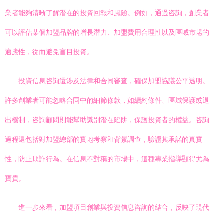
業者能夠清晰了解潛在的投資回報和風險。例如，通過咨詢，創業者
可以評估某個加盟品牌的增長潛力、加盟費用合理性以及區域市場的
適應性，從而避免盲目投資。
投資信息咨詢還涉及法律和合同審查，確保加盟協議公平透明。
許多創業者可能忽略合同中的細節條款，如續約條件、區域保護或退
出機制，咨詢顧問則能幫助識別潛在陷阱，保護投資者的權益。咨詢
過程還包括對加盟總部的實地考察和背景調查，驗證其承諾的真實
性，防止欺詐行為。在信息不對稱的市場中，這種專業指導顯得尤為
寶貴。
進一步來看，加盟項目創業與投資信息咨詢的結合，反映了現代