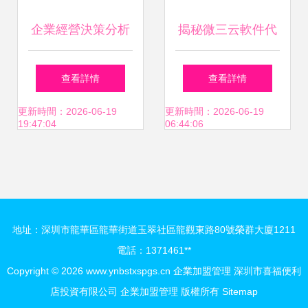
企業經營決策分析
揭秘微三云軟件代
與風險管理公開課
理 如何通過源碼代
查看詳情
查看詳情
智慧投資與信息咨
理與加盟開啟電商
更新時間：2026-06-19
更新時間：2026-06-19
19:47:04
06:44:06
詢實戰指南
生財之路
地址：深圳市龍華區龍華街道玉翠社區龍觀東路80號榮群大廈1211
電話：1371461**
Copyright © 2026
www.ynbstxspgs.cn
企業加盟管理
深圳市喜福便利
店投資有限公司
企業加盟管理
版權所有
Sitemap